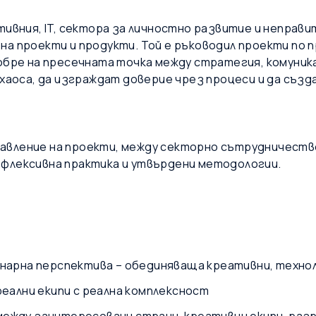
тивния, IT, сектора за личностно развитие и непра
а проекти и продукти. Той е ръководил проекти по п
обре на пресечната точка между стратегия, комуника
 хаоса, да изграждат доверие чрез процеси и да съз
правление на проекти, между секторно сътрудничеств
ефлексивна практика и утвърдени методологии.
инарна перспектива – обединяваща креативни, техно
реални екипи с реална комплексност