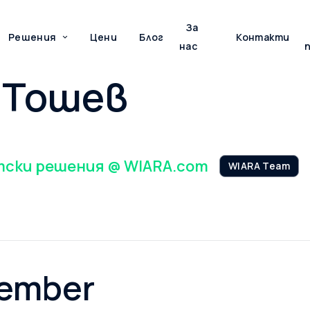
За
Решения
Цени
Блог
Контакти
нас
 Тошев
тски решения
@ WIARA.com
WIARA Team
Member