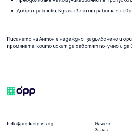
Преодоляване на комуникационните пропуски 
Добри практики, вдъхновени от работа по евр
Писането на Антон е надеждно, задълбочено и ори
промяната, които искат да работят по-умно и да 
hello@productpass.bg
Начало
За нас