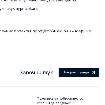
зработчици и финансиращи организации
мултикултурни екипи
ели на проекти, продуктови екипи и лидери на
Започни тук
Насрочи среща
Политика за поверителност
Условия за ползване