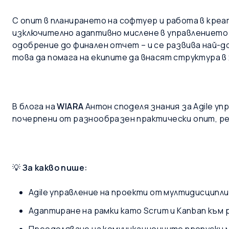
С опит в планирането на софтуер и работа в креа
изключително адаптивно мислене в управлението н
одобрение до финален отчет – и се развива най-д
това да помага на екипите да внасят структура в
В блога на
WIARA
Антон споделя знания за Agile у
почерпени от разнообразен практически опит, р
💡
За какво пише:
Agile управление на проекти от мултидисципл
Адаптиране на рамки като Scrum и Kanban към 