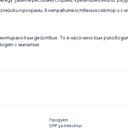
между заинтересовани страни, креативни екипи, ра
опейски програми, в неправителствения сектор и с 
ентирано към действие. То е насочено към ръководит
водят с емпатия.
Продукт
DPP за текстил