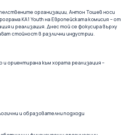
вителствените организации, Антон Тошев носи
рограма KA1 Youth на Европейската комисия – от
ция и реализация. Днес той се фокусира върху
дават стойност в различни индустрии.
о и ориентирана към хората реализация –
логични и образователни подходи