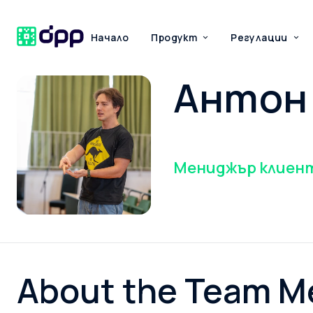
Начало
Продукт
Регулации
Антон
Мениджър клиен
About the Team 