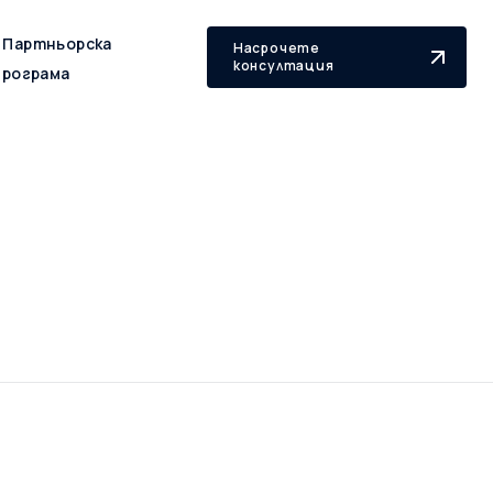
Партньорска
Насрочете
консултация
програма