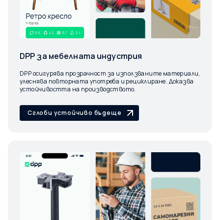
DPP за мебелната индустрия
DPP осигурява прозрачност за използваните материали,
улеснява повторната употреба и рециклиране. Доказва
устойчивостта на производството.
Сглоби устойчиво бъдеще