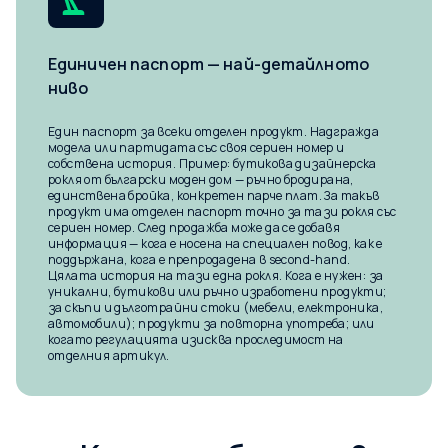
Единичен паспорт — най-детайлното
ниво
Един паспорт за всеки отделен продукт. Надгражда
модела или партидата със своя сериен номер и
собствена история. Пример: бутикова дизайнерска
рокля от български моден дом — ръчно бродирана,
единствена бройка, конкретен парче плат. За такъв
продукт има отделен паспорт точно за тази рокля със
сериен номер. След продажба може да се добавя
информация — кога е носена на специален повод, как е
поддържана, кога е препродадена в second-hand.
Цялата история на тази една рокля. Кога е нужен: за
уникални, бутикови или ръчно изработени продукти;
за скъпи и дълготрайни стоки (мебели, електроника,
автомобили); продукти за повторна употреба; или
когато регулацията изисква проследимост на
отделния артикул.