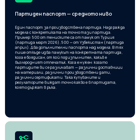
Партиден паспорт — средното ниво
Един паспорт за производствена партида. Надгражда
модела с конкретиката на точно тази партида.
Пример: 500 от тениските са от памук от Турция
(партида март 2026), 500 — от Узбекистан (партида
април). Два допълнителни паспорта над модела. В тях
пише откъде идва памукът на конкретната партида,
кога е боядисан, от кой подизпълнител, какъв е
въглеродният отпечатък. Кога е нужен: когато
партидите ви се различават — различни доставчици
на материали, различни производствени дати,
различни сертификати. Така купувачите и
регулаторите виждат точно какво е в партидата,
която държат в ръка.