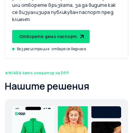
или отворете връзката, за да видите как
се визуализира публикуван паспорт пред
клиент.
Отворете демо паспорт
Без регистрация · отваря се веднага
WIARA като оператор на DPP
Нашите решения