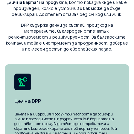
„лична карта“ на продукта
, която показва къде и как е
произведен, колко е устойчив и как може да бъде
рециклиран. Достъпът става чрез QR код или линк.
DPP съдържа данни за състав, произход на
материалите, въглероден отпечатък,
ремонтируемост и рециклируемост. За българските
компании това е инструмент за прозрачност, доверие
и по-лесен достъп до европейския пазар.
Цел на DPP
Целта на цифровия продуктов паспорт е да осигури
пълна проследимост и прозрачност във веригата на
доставки – от производството до потребителя и
обратно към рециклиране или повторна употреба. Той
позволява на всички участници – производители,