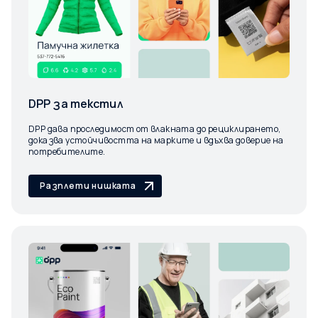
DPP за текстил
DPP дава проследимост от влакната до рециклирането,
доказва устойчивостта на марките и вдъхва доверие на
потребителите.
Разплети нишката