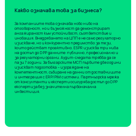
Какво означава това за бизнеса?
За компаниите това означава ново ниво на
отговорност, но и възможност да демонстрират
ангажираност към устойчивост, съответствие и
иновация. Внедряването на ЦПП е не само регулаторно
изискване, но и конкурентно предимство за тези,
които действат проактивно. ESPR изисква три нива
на достъп до DPP данните: публично, професионално и
за регулаторни органи. Аудит-следата трябва да се
пази 7 години. За българските МСП първите две години
изискват подготовка – изграждане на
компетентност, събиране на данни от доставчиците
и интеграция с ERP/PIM системи. Партньорска мрежа
от консултанти и експерти осигурява достъп до DPP
експертиза без значителна първоначална
инвестиция.