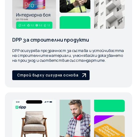
DPP за строителни продукти
DPP осигурява прозрачност за състава и устойчивостта
на строителните материали, улеснявайки доказването
на произход и съответствие със стандартите.
Строй върху сигурна основа