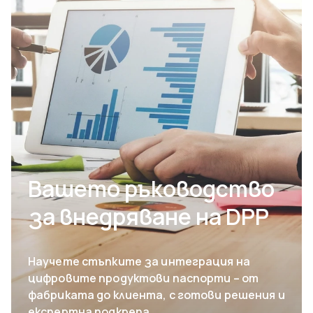
Вашето ръководство
за внедряване на DPP
Научете стъпките за интеграция на
цифровите продуктови паспорти – от
фабриката до клиента, с готови решения и
експертна подкрепа.