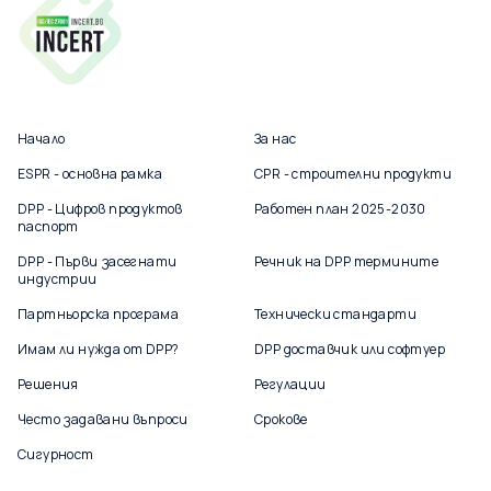
Начало
За нас
ESPR - основна рамка
CPR - строителни продукти
DPP - Цифров продуктов
Работен план 2025-2030
паспорт
DPP - Първи засегнати
Речник на DPP термините
индустрии
Партньорска програма
Технически стандарти
Имам ли нужда от DPP?
DPP доставчик или софтуер
Решения
Регулации
Често задавани въпроси
Срокове
Сигурност