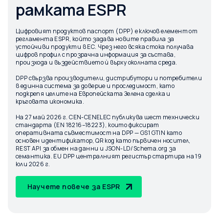
рамката ESPR
Цифровият продуктов паспорт (DPP) е ключов елемент от
регламента ESPR, който задава новите правила за
устойчиви продукти в ЕС. Чрез него всяка стока получава
цифров профил с прозрачна информация за състава,
произхода и въздействието ѝ върху околната среда.
DPP свързва производители, дистрибутори и потребители
в единна система за доверие и проследимост, като
подкрепя целите на Европейската Зелена сделка и
кръговата икономика.
На 27 май 2026 г. CEN-CENELEC публикува шест технически
стандарта (EN 18216–18223), които фиксират
оперативната съвместимост на DPP — GS1 GTIN като
основен идентификатор, QR код като първичен носител,
REST API за обмен на данни и JSON-LD/Schema.org за
семантика. EU DPP централният регистър стартира на 19
юли 2026 г.
Научете повече за ESPR