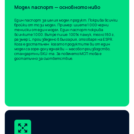
Модел паспорт — основното ниво
Един паспорт за целия модел продукт. Покрива всички
бройки от този модел. Пример: шиете 1 000 черни
тениски от един модел. Един паспорт покрива
всичките 1 000. Вътре пише: 100% памук, тегло 180 г,
размер L, произведено в България, отговаря на ESPR.
Кога е достатъчен: когато продуктите ви от един
модел са горе-долу еднакви — масово производство,
стандартни SKU-та. За повечето МСП това е
достатъчно за съответствие.