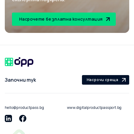
Насрочете безплатна консултация
Започни тук
Насрочи среща
hello@productpass.bg
www.digitalproductpassport.bg