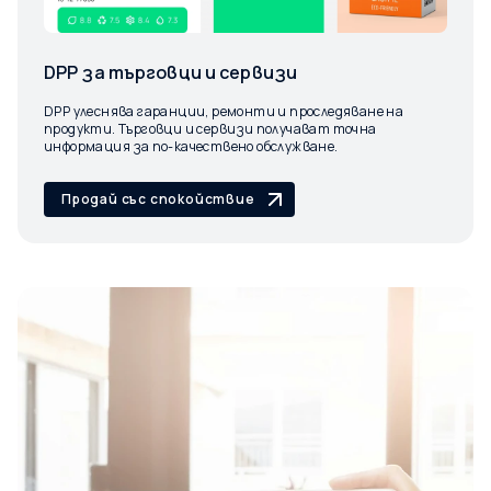
DPP за търговци и сервизи
DPP улеснява гаранции, ремонти и проследяване на
продукти. Търговци и сервизи получават точна
информация за по-качествено обслужване.
Продай със спокойствие