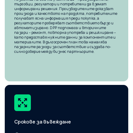
търговци, регулатори и потребители да вземат
информирани решения. Производителите доказват
произхода и качеството на продукта, потребителите
получават ясна информация преди покупка, а
регулаторите проверяват съответствието бързо и
автоматизирано. DPP подпомага и вторичните
пазари – ремонт, повторна употреба и рециклиране –
като предоставя нужните данни за компонентите и
материалите. В дългосрочен план това намалява
пазарните разходи за съответствие и създава по-
силно доверие между бизнес партньорите.
Срокове за въвеждане