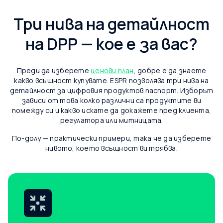
Три нива на детайлност
на DPP — кое е за вас?
Преди да изберете
ценови план
, добре е да знаете
какво всъщност купувате. ESPR позволява три нива на
детайлност за цифровия продуктов паспорт. Изборът
зависи от това колко различни са продуктите ви
помежду си и какво искате да докажете пред клиента,
регулатора или митницата.
По-долу — практически примери, така че да изберете
нивото, което всъщност ви трябва.